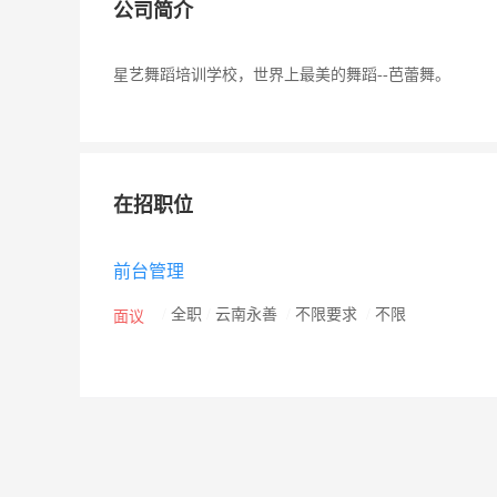
公司简介
星艺舞蹈培训学校，世界上最美的舞蹈--芭蕾舞。
在招职位
前台管理
/
全职
/
云南永善
/
不限要求
/
不限
面议